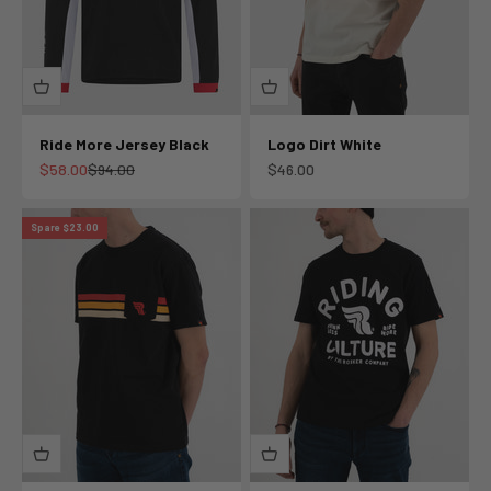
Ride More Jersey Black
Logo Dirt White
Angebot
Regulärer Preis
Angebot
$58.00
$94.00
$46.00
Spare $23.00