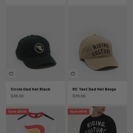
Circle Dad Hat Black
RC Text Dad Hat Beige
Angebot
Angebot
$35.00
$35.00
Spare $36.00
Spare $47.00