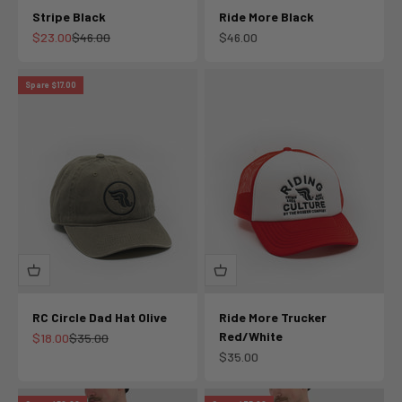
Stripe Black
Ride More Black
Angebot
Regulärer Preis
Angebot
$23.00
$46.00
$46.00
Spare $17.00
RC Circle Dad Hat Olive
Ride More Trucker
Red/White
Angebot
Regulärer Preis
$18.00
$35.00
Angebot
$35.00