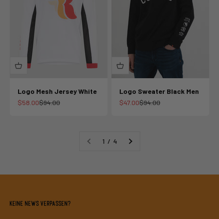
Logo Mesh Jersey White
Logo Sweater Black Men
Angebot
Regulärer Preis
Angebot
Regulärer Preis
$58.00
$94.00
$47.00
$94.00
1 / 4
Keine News verpassen?