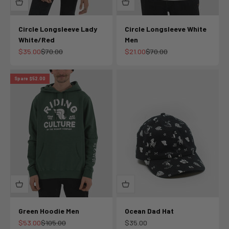
Circle Longsleeve Lady
Circle Longsleeve White
White/Red
Men
Angebot
Regulärer Preis
Angebot
Regulärer Preis
$35.00
$70.00
$21.00
$70.00
Spare $52.00
Green Hoodie Men
Ocean Dad Hat
Angebot
Regulärer Preis
Angebot
$53.00
$105.00
$35.00