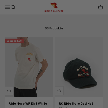
RIDING CULTURE
Navigationsmenü öffnen
Suche öffnen
Warenk
Zum Inhalt springen
88 Produkte
Spare $23.00
Ride More WP Dirt White
RC Ride More Dad Hat